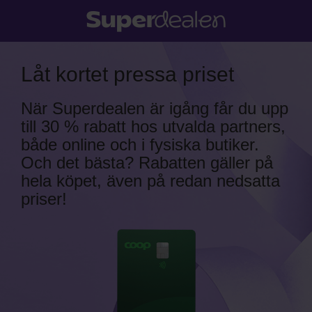
Skip
to
main
content
Låt kortet pressa priset
När Superdealen är igång får du upp
till 30 % rabatt hos utvalda partners,
både online och i fysiska butiker.
Och det bästa? Rabatten gäller på
hela köpet, även på redan nedsatta
priser!
Image