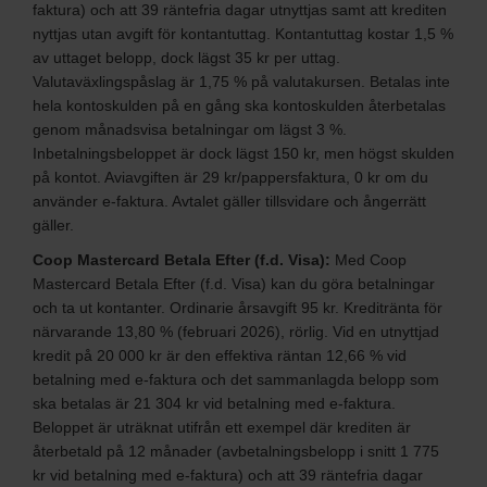
faktura) och att 39 räntefria dagar utnyttjas samt att krediten
nyttjas utan avgift för kontantuttag. Kontantuttag kostar 1,5 %
av uttaget belopp, dock lägst 35 kr per uttag.
Valutaväxlingspåslag är 1,75 % på valutakursen. Betalas inte
hela kontoskulden på en gång ska kontoskulden återbetalas
genom månadsvisa betalningar om lägst 3 %.
Inbetalningsbeloppet är dock lägst 150 kr, men högst skulden
på kontot. Aviavgiften är 29 kr/pappersfaktura, 0 kr om du
använder e-faktura. Avtalet gäller tillsvidare och ångerrätt
gäller.
Coop Mastercard Betala Efter (f.d. Visa):
Med Coop
Mastercard Betala Efter (f.d. Visa) kan du göra betalningar
och ta ut kontanter. Ordinarie årsavgift 95 kr. Kreditränta för
närvarande 13,80 % (februari 2026), rörlig. Vid en utnyttjad
kredit på 20 000 kr är den effektiva räntan 12,66 % vid
betalning med e-faktura och det sammanlagda belopp som
ska betalas är 21 304 kr vid betalning med e-faktura.
Beloppet är uträknat utifrån ett exempel där krediten är
återbetald på 12 månader (avbetalningsbelopp i snitt 1 775
kr vid betalning med e-faktura) och att 39 räntefria dagar