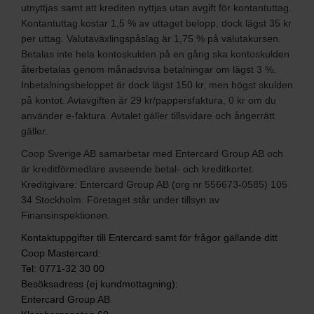
utnyttjas samt att krediten nyttjas utan avgift för kontantuttag.
Kontantuttag kostar 1,5 % av uttaget belopp, dock lägst 35 kr
per uttag. Valutaväxlingspåslag är 1,75 % på valutakursen.
Betalas inte hela kontoskulden på en gång ska kontoskulden
återbetalas genom månadsvisa betalningar om lägst 3 %.
Inbetalningsbeloppet är dock lägst 150 kr, men högst skulden
på kontot. Aviavgiften är 29 kr/pappersfaktura, 0 kr om du
använder e-faktura. Avtalet gäller tillsvidare och ångerrätt
gäller.
Coop Sverige AB samarbetar med Entercard Group AB och
är kreditförmedlare avseende betal- och kreditkortet.
Kreditgivare: Entercard Group AB (org nr 556673-0585) 105
34 Stockholm. Företaget står under tillsyn av
Finansinspektionen.
Kontaktuppgifter till Entercard samt för frågor gällande ditt
Coop Mastercard:
Tel: 0771-32 30 00
Besöksadress (ej kundmottagning):
Entercard Group AB