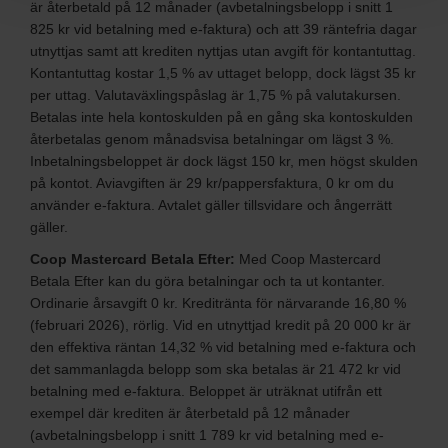
är återbetald på 12 månader (avbetalningsbelopp i snitt 1
825 kr vid betalning med e-faktura) och att 39 räntefria dagar
utnyttjas samt att krediten nyttjas utan avgift för kontantuttag.
Kontantuttag kostar 1,5 % av uttaget belopp, dock lägst 35 kr
per uttag. Valutaväxlingspåslag är 1,75 % på valutakursen.
Betalas inte hela kontoskulden på en gång ska kontoskulden
återbetalas genom månadsvisa betalningar om lägst 3 %.
Inbetalningsbeloppet är dock lägst 150 kr, men högst skulden
på kontot. Aviavgiften är 29 kr/pappersfaktura, 0 kr om du
använder e-faktura. Avtalet gäller tillsvidare och ångerrätt
gäller.
Coop Mastercard Betala Efter:
Med Coop Mastercard
Betala Efter kan du göra betalningar och ta ut kontanter.
Ordinarie årsavgift 0 kr. Kreditränta för närvarande 16,80 %
(februari 2026), rörlig. Vid en utnyttjad kredit på 20 000 kr är
den effektiva räntan 14,32 % vid betalning med e-faktura och
det sammanlagda belopp som ska betalas är 21 472 kr vid
betalning med e-faktura. Beloppet är uträknat utifrån ett
exempel där krediten är återbetald på 12 månader
(avbetalningsbelopp i snitt 1 789 kr vid betalning med e-